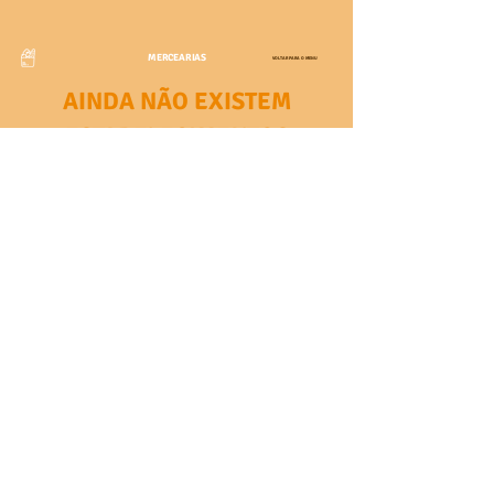
MERCEARIAS
VOLTAR PARA O MENU
AINDA NÃO EXISTEM
ESTABELECIMENTOS
CADASTRADOS NESSA
CATEGORIA
PADARIAS
VOLTAR PARA O MENU
AINDA NÃO EXISTEM
ESTABELECIMENTOS
CADASTRADOS NESSA
CATEGORIA