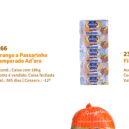
166
2
rango a Passarinho
emperado Ad’oro
Fi
cond.: Caixa com 18kg
Ac
omo é vendido: Caixa fechada
Co
al.: 365 dias | Conserv.: -12º
Val