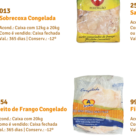
2
013
S
Sobrecoxa Congelada
Ac
Acond.: Caixa com 12kg a 20kg
Co
Como é vendido: Caixa fechada
ou
Val.: 365 dias | Conserv.: -12º
Val
354
9
eito de Frango Congelado
Fi
cond.: Caixa com 20kg
Ac
omo é vendido: Caixa fechada
Co
al.: 365 dias | Conserv.: -12º
Val