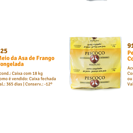
9
225
Pe
eio da Asa de Frango
C
ongelada
Ac
cond.: Caixa com 18 kg
Co
omo é vendido: Caixa fechada
ou
al.: 365 dias | Conserv.: -12º
Val