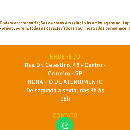
 Podem ocorrer variações de cores em relação às embalagens aqui ap
prévio, porem, todas as características aqui mostradas permanecerã
ENDEREÇO
Rua Dr. Celestino, 45 - Centro -
Cruzeiro - SP
HORÁRIO DE ATENDIMENTO
De segunda a sexta, das 8h às
18h
CONTATO