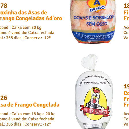
878
1
oxinha das Asas de
Fi
rango Congeladas Ad'oro
Fr
cond.: Caixa com 20 kg
Ac
omo é vendido: Caixa fechada
Co
al.: 365 dias | Conserv.: -12º
Val
1
Co
226
Fr
sa de Frango Congelada
F
cond.: Caixa com 18 kg a 20 kg
Ac
omo é vendido: Caixa fechada
Co
al.: 365 dias | Conserv.: -12º
Val