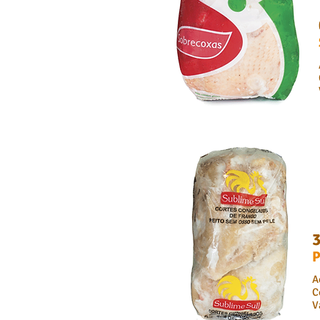
P
A
C
V