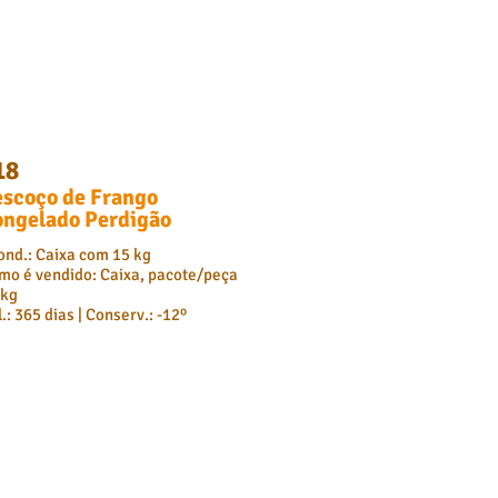
18
scoço de Frango
ongelado Perdigão
ond.: Caixa com 15 kg
mo é vendido: Caixa, pacote/peça
 kg
.: 365 dias | Conserv.: -12º