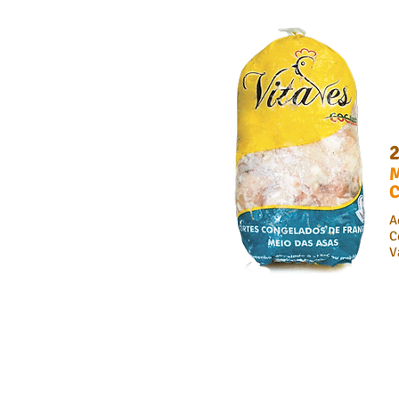
M
C
A
C
V