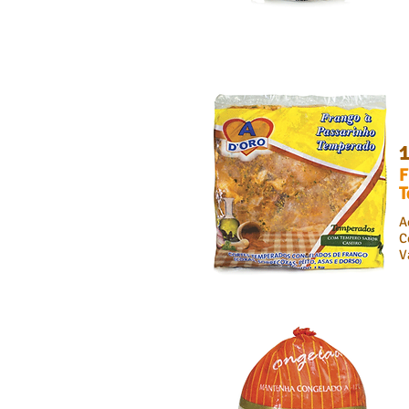
F
T
A
C
V