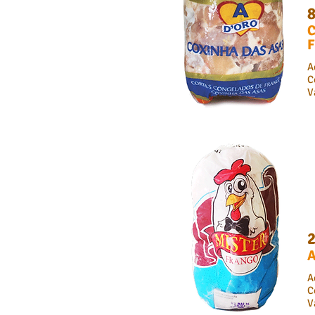
C
F
A
C
V
A
A
C
V